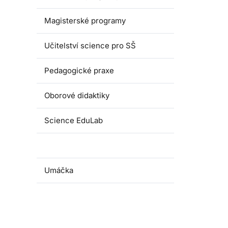
Magisterské programy
Učitelství science pro SŠ
Pedagogické praxe
Oborové didaktiky
Science EduLab
Nabídka témat závěrečných prací
Umáčka