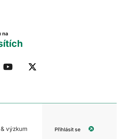
u na
sítích
 & výzkum
Přihlásit se