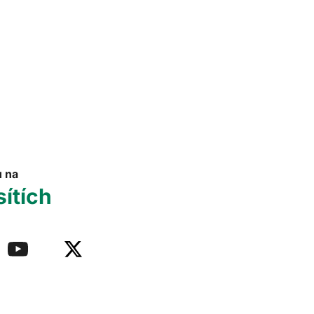
u na
sítích