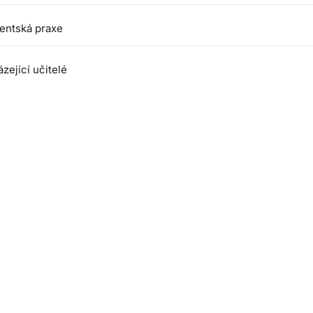
tentská praxe
zející učitelé