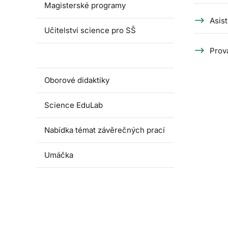
Magisterské programy
Asis
Učitelství science pro SŠ
Prová
Pedagogické praxe
Oborové didaktiky
Science EduLab
Nabídka témat závěrečných prací
Umáčka