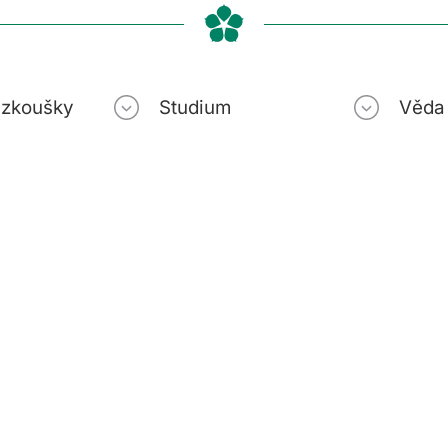
í zkoušky
Studium
Věda