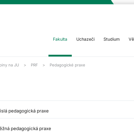
Fakulta
Uchazeči
Studium
Vě
piny na JU
PRF
Pedagogické praxe
islá pedagogická praxe
ěžná pedagogická praxe