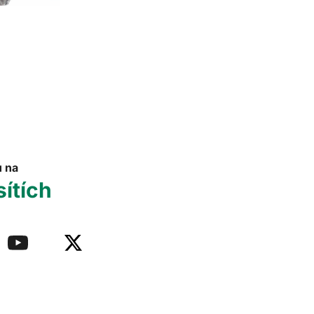
u na
sítích