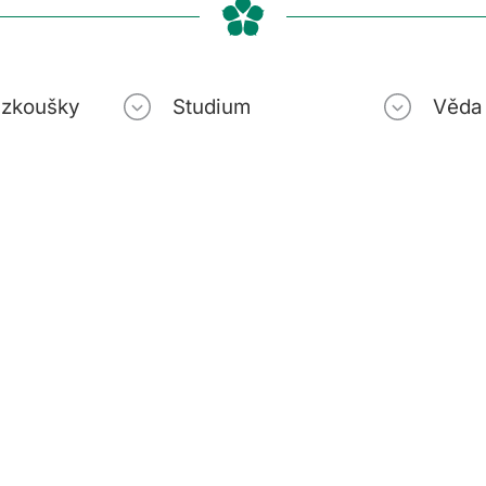
í zkoušky
Studium
Věda