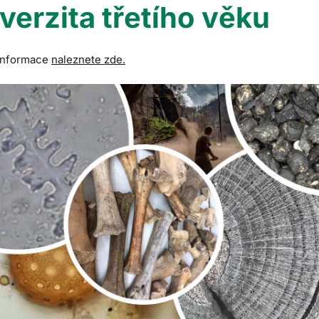
verzita třetího věku
 informace
naleznete zde.