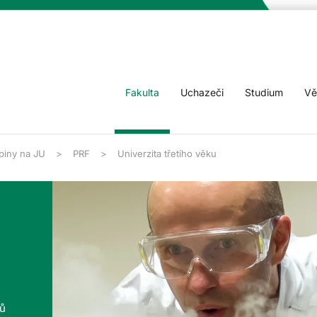
Fakulta
Uchazeči
Studium
Vě
piny na JU
PRF
Univerzita třetího věku
tů