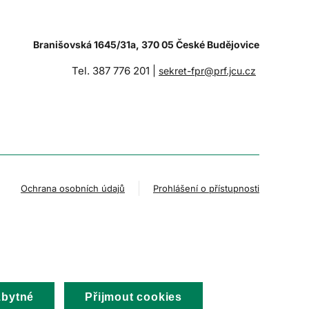
Branišovská 1645/31a, 370 05 České Budějovice
Tel. 387 776 201 |
sekret-fpr@prf.jcu.cz
Ochrana osobních údajů
Prohlášení o přístupnosti
zbytné
Přijmout cookies