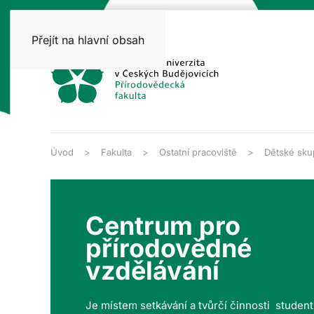
Přejít na hlavní obsah
Úvod
Fakulta
Ostatní pracoviště
Dětské sku
Centrum pro
přírodovědné
vzdělávání
Je místem setkávání a tvůrčí činnosti studen