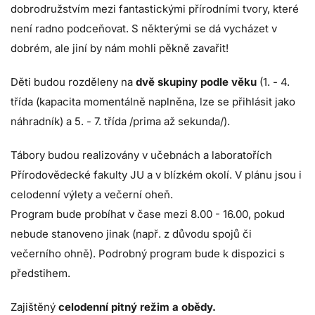
dobrodružstvím mezi fantastickými přírodními tvory, které
není radno podceňovat. S některými se dá vycházet v
dobrém, ale jiní by nám mohli pěkně zavařit!
Děti budou rozděleny na
dvě skupiny podle věku
(1. - 4.
třída (kapacita momentálně naplněna, lze se přihlásit jako
náhradník) a 5. - 7. třída /prima až sekunda/).
Tábory budou realizovány v učebnách a laboratořích
Přírodovědecké fakulty JU a v blízkém okolí. V plánu jsou i
celodenní výlety a večerní oheň.
Program bude probíhat v čase mezi 8.00 - 16.00, pokud
nebude stanoveno jinak (např. z důvodu spojů či
večerního ohně). Podrobný program bude k dispozici s
předstihem.
Zajištěný
celodenní pitný režim a obědy.