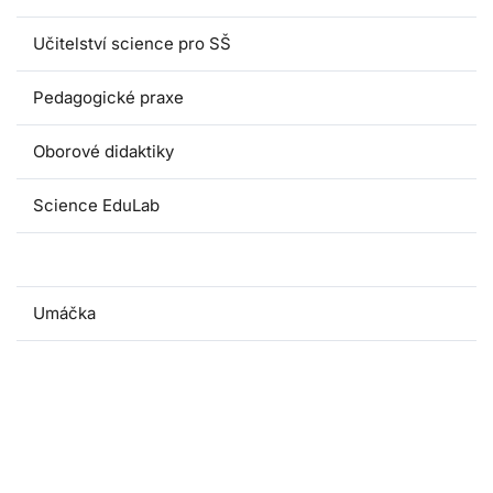
Učitelství science pro SŠ
Pedagogické praxe
Oborové didaktiky
Science EduLab
Nabídka témat závěrečných prací
Umáčka