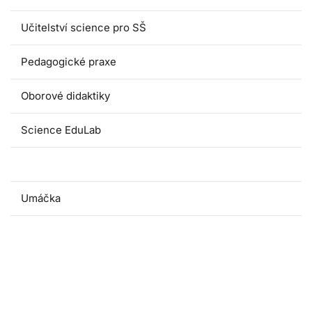
Učitelství science pro SŠ
Pedagogické praxe
Oborové didaktiky
Science EduLab
Nabídka témat závěrečných prací
Umáčka