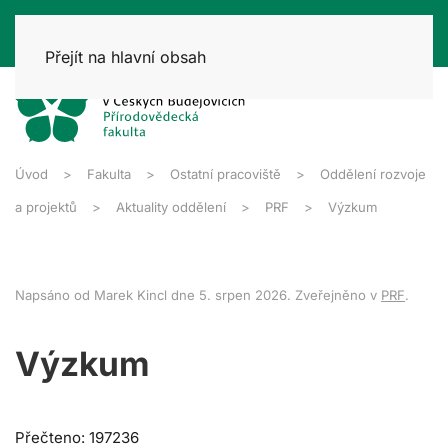
Přejít na hlavní obsah
Úvod
Fakulta
Ostatní pracoviště
Oddělení rozvoje
a projektů
Aktuality oddělení
PRF
Výzkum
Napsáno od Marek Kincl dne
5. srpen 2026
. Zveřejněno v
PRF
.
Výzkum
Přečteno: 197236