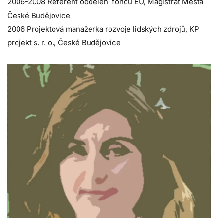
2006-2008 Referent oddělení fondů EU, Magistrát Města
České Budějovice
2006 Projektová manažerka rozvoje lidských zdrojů, KP
projekt s. r. o., České Budějovice