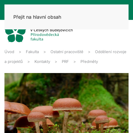
Přejít na hlavní obsah
Úvod
Fakulta
Ostatní pracoviště
Oddělení rozvoje
a projektů
Kontakty
PRF
Předměty