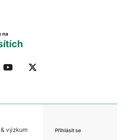
u na
sítích
 & výzkum
Přihlásit se