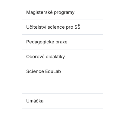
Magisterské programy
Učitelství science pro SŠ
Pedagogické praxe
Oborové didaktiky
Science EduLab
Nabídka témat závěrečných prací
Umáčka