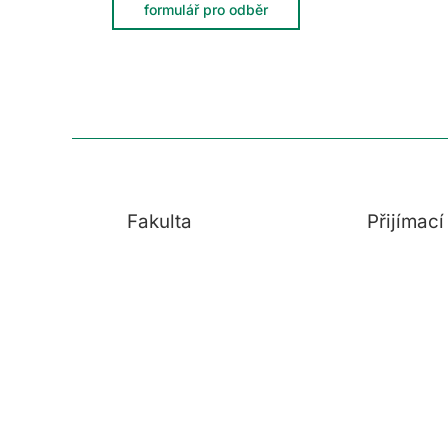
formulář pro odběr
Fakulta
Přijímac