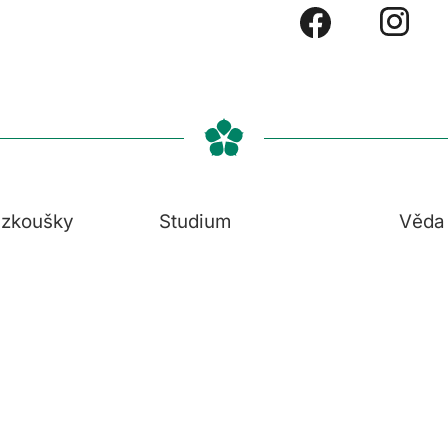
í zkoušky
Studium
Věda