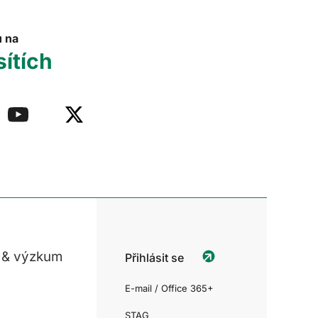
u na
sítích
 & výzkum
Přihlásit se
E-mail / Office 365+
STAG