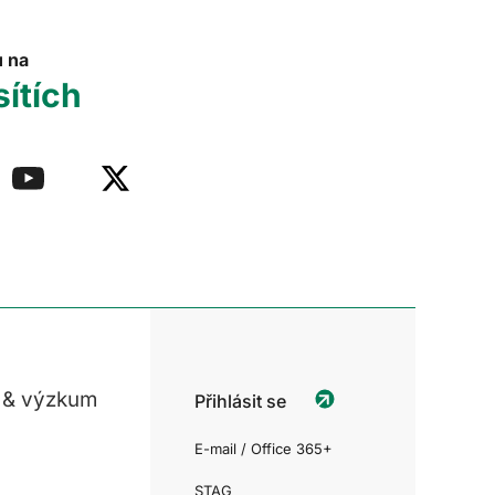
u na
sítích
 & výzkum
Přihlásit se
E-mail / Office 365+
STAG