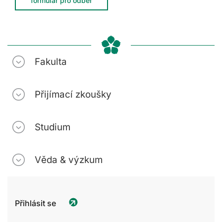
formulář pro odběr
Fakulta
Přijímací zkoušky
Studium
Věda & výzkum
Přihlásit se