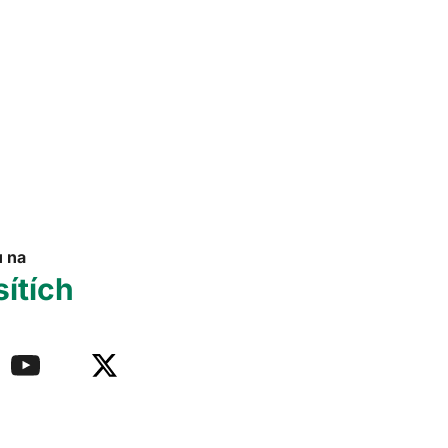
u na
sítích