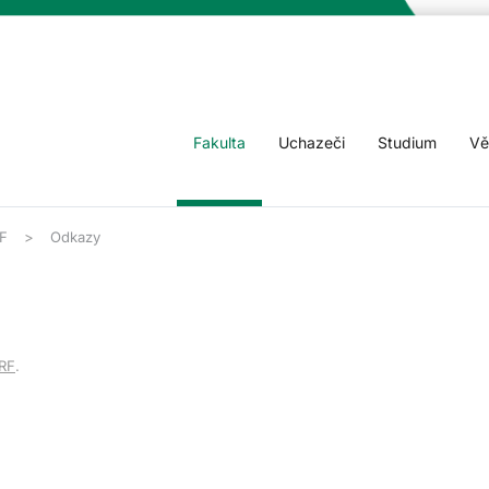
Fakulta
Uchazeči
Studium
Vě
F
Odkazy
RF
.