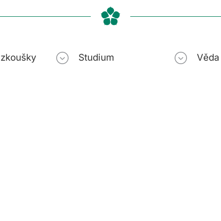
í zkoušky
Studium
Věda