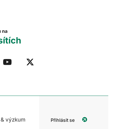
u na
sítích
 & výzkum
Přihlásit se