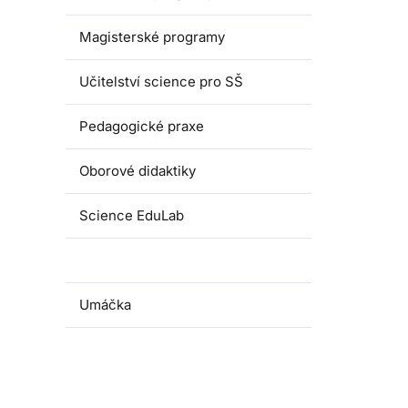
Magisterské programy
Učitelství science pro SŠ
Pedagogické praxe
Oborové didaktiky
Science EduLab
Nabídka témat závěrečných prací
Umáčka