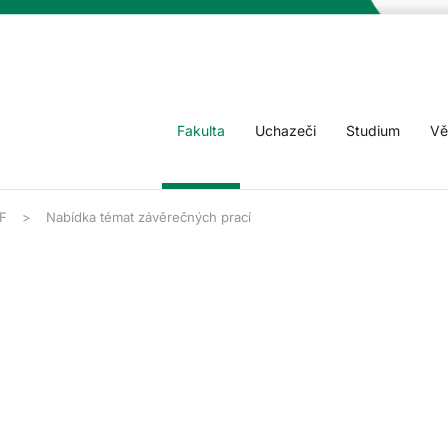
Fakulta
Uchazeči
Studium
Vě
F
Nabídka témat závěrečných prací