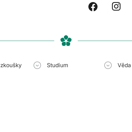
í zkoušky
Studium
Věda