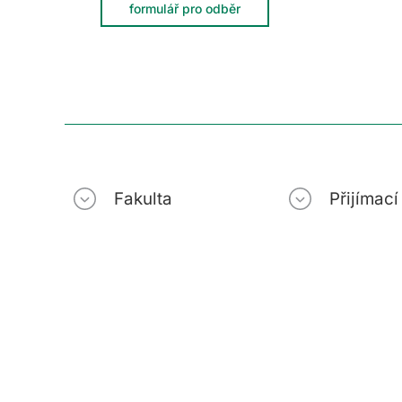
formulář pro odběr
Fakulta
Přijímac