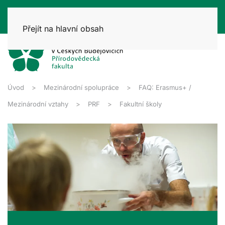
Přejít na hlavní obsah
Úvod
Mezinárodní spolupráce
FAQ: Erasmus+ /
Mezinárodní vztahy
PRF
Fakultní školy