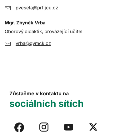
pvesela@prf.jcu.cz
Mgr. Zbyněk Vrba
Oborový didaktik, provázející učitel
vrba@gymck.cz
Zůstaňme v kontaktu na
sociálních sítích