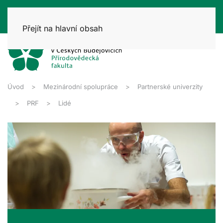
Přejít na hlavní obsah
Úvod
Mezinárodní spolupráce
Partnerské univerzity
PRF
Lidé