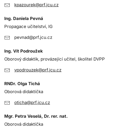
kpazourek@prf.jcu.cz
Ing. Daniela Pevná
Propagace učitelství, IG
pevnad@prf.jcu.cz
Ing. Vít Podroužek
Oborový didaktik, provázející učitel, školitel DVPP
vpodrouzek@prf.jcu.cz
RNDr. Olga Tichá
Oborová didaktička
oticha@prf.jcu.cz
Mgr. Petra Veselá, Dr. rer. nat.
Oborová didaktička