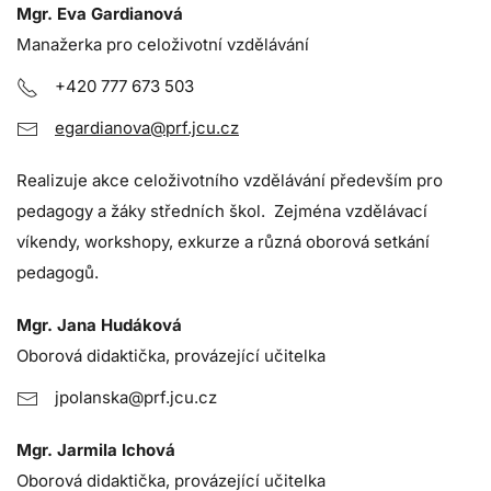
Mgr. Eva Gardianová
Manažerka pro celoživotní vzdělávání
+420 777 673 503
egardianova@prf.jcu.cz
Realizuje akce celoživotního vzdělávání především pro
pedagogy a žáky středních škol. Zejména vzdělávací
víkendy, workshopy, exkurze a různá oborová setkání
pedagogů.
Mgr. Jana Hudáková
Oborová didaktička, provázející učitelka
jpolanska@prf.jcu.cz
Mgr. Jarmila Ichová
Oborová didaktička, provázející učitelka