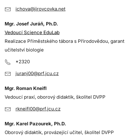
ichova@jirovcovka.net
Mgr. Josef Juráň, Ph.D.
Vedoucí Science EduLab
Realizace Příměstského tábora s Přírodovědou, garant
učitelství biologie
*2320
juranj00@prf.jcu.cz
Mgr. Roman Kneifl
Vedoucí praxí, oborový didaktik, školitel DVPP
rkneifl00@prf.jcu.cz
Mgr. Karel Pazourek, Ph.D.
Oborový didaktik, provázející učitel, školitel DVPP