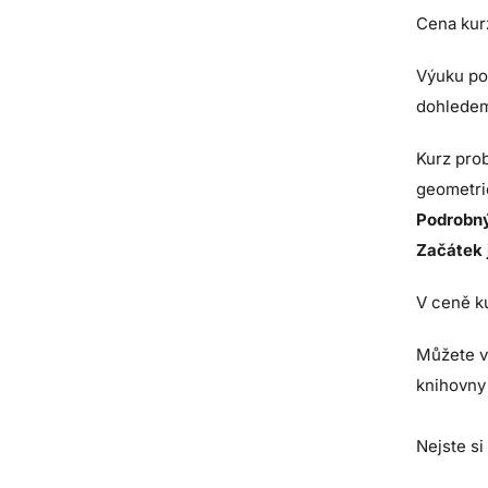
Cena kur
Výuku pov
dohledem
Kurz pro
geometri
Podrobný
Začátek 
V ceně ku
Můžete v
knihovny 
Nejste si