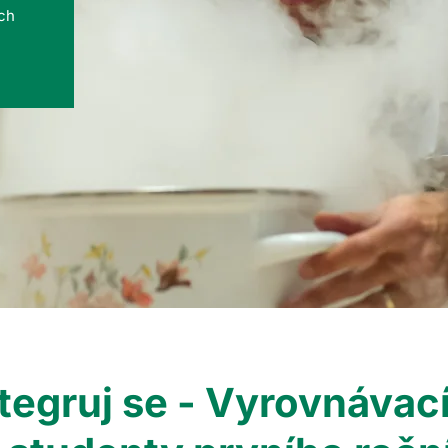
ých
tegruj se - Vyrovnávac