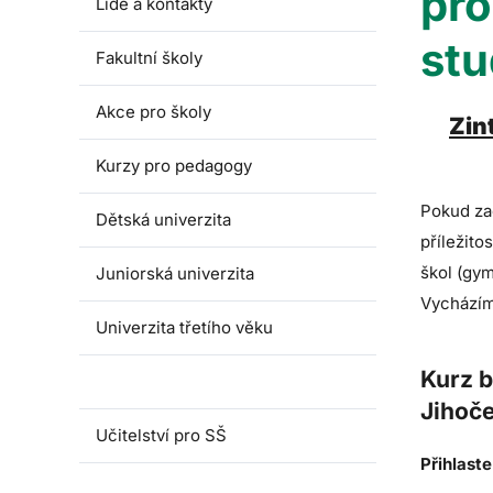
pro
Lidé a kontakty
stu
Fakultní školy
Akce pro školy
Zin
Kurzy pro pedagogy
Pokud zač
Dětská univerzita
příležito
škol (gy
Juniorská univerzita
Vycházíme
Univerzita třetího věku
Kurz b
Zintegruj se
Jihoče
Učitelství pro SŠ
Přihlast