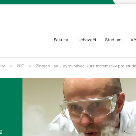
Fakulta
Uchazeči
Studium
Vě
ity
PRF
Zintegruj se - Vyrovnávací kurz matematiky pro stud
tů