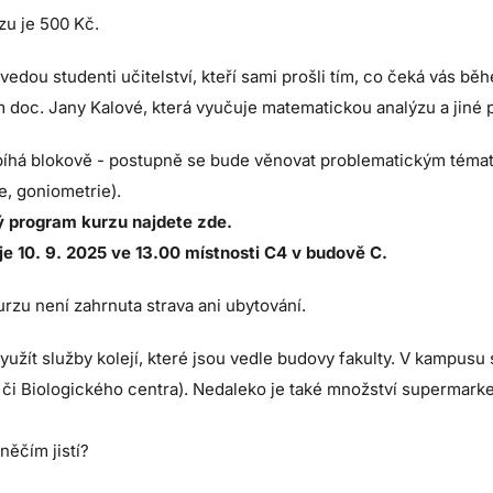
zu je 500 Kč.
edou studenti učitelství, kteří sami prošli tím, co čeká vás b
 doc. Jany Kalové, která vyučuje matematickou analýzu a jiné
bíhá blokově - postupně se bude věnovat problematickým tématů
e, goniometrie).
 program kurzu najdete zde.
je 10. 9. 2025 ve 13.00 místnosti C4 v budově C.
rzu není zahrnuta strava ani ubytování.
yužít služby
kolejí
, které jsou vedle budovy fakulty. V kampusu
či Biologického centra). Nedaleko je také množství supermarke
 něčím jistí?