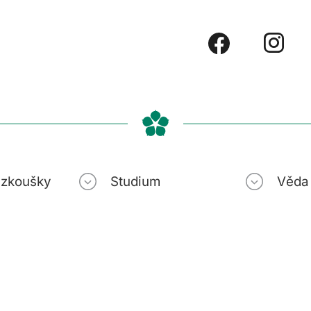
í zkoušky
Studium
Věda