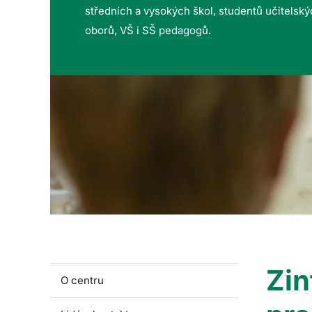
středních a vysokých škol, studentů učitelsk
oborů, VŠ i SŠ pedagogů.
Zin
O centru