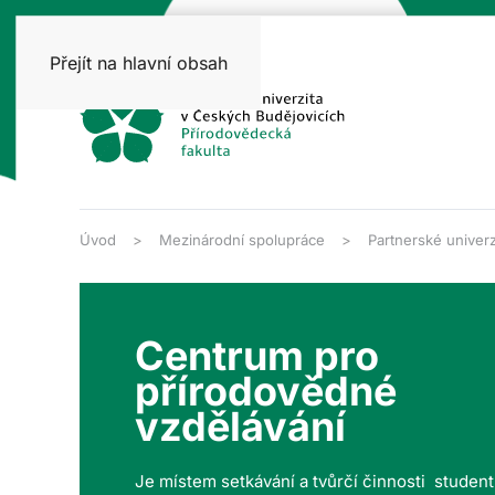
Přejít na hlavní obsah
Úvod
Mezinárodní spolupráce
Partnerské univerz
Centrum pro
přírodovědné
vzdělávání
Je místem setkávání a tvůrčí činnosti studen