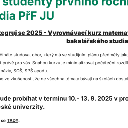
 studenty prvního ročn
dia PřF JU
tegruj se 2025 - Vyrovnávací kurz matemat
bakalářského studia
ínáte studovat obor, který má ve studijním plánu předměty jak
st právě pro vás. Snahou kurzu je minimalizovat počáteční rozd
mnázia, SOŠ, SPŠ apod.).
 ze zkušenosti, že ne všechna témata bývají na školách dostat
ude probíhat v termínu 10.- 13. 9. 2025 v p
ské univerzity.
e se
TADY
.