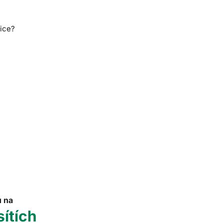
nice?
u na
sítích