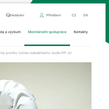
Přihlášení
CZ
EN
da a výzkum
Mezinárodní spolupráce
Kontakty
enty prvního ročníku bakalářského studia PřF JU