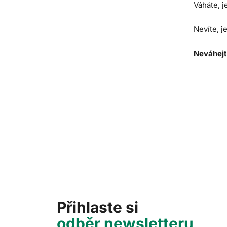
Váháte, j
Nevíte, j
Neváhej
Přihlaste si
odběr newsletteru