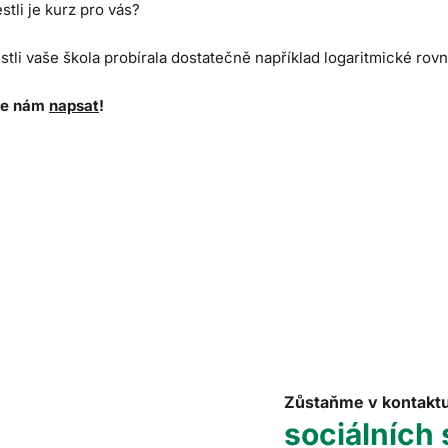
estli je kurz pro vás?
estli vaše škola probírala dostatečně například logaritmické rov
te nám
napsat
!
Zůstaňme v kontakt
sociálních 