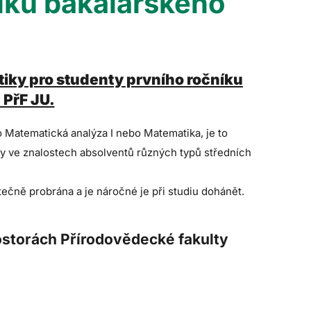
íku bakalářského
iky pro studenty prvního ročníku
 PřF JU.
o Matematická analýza I nebo Matematika, je to
íly ve znalostech absolventů různých typů středních
ečně probrána a je náročné je při studiu dohánět.
rostorách Přírodovědecké fakulty