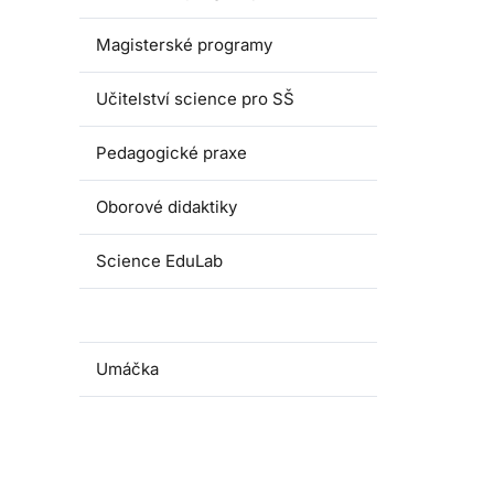
Magisterské programy
Učitelství science pro SŠ
Pedagogické praxe
Oborové didaktiky
Science EduLab
Nabídka témat závěrečných prací
Umáčka