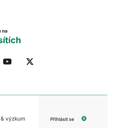
u na
sítích
 & výzkum
Přihlásit se