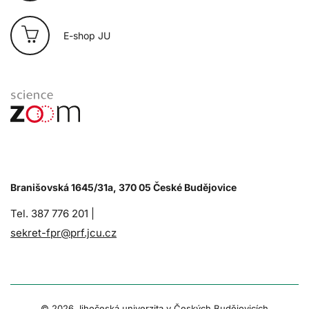
E-shop JU
Branišovská 1645/31a, 370 05 České Budějovice
Tel. 387 776 201 |
sekret-fpr@prf.jcu.cz
© 2026 Jihočeská univerzita v Českých Budějovicích