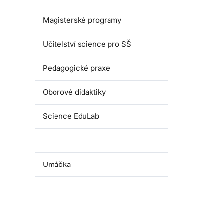
Magisterské programy
Učitelství science pro SŠ
Pedagogické praxe
Oborové didaktiky
Science EduLab
Nabídka témat závěrečných prací
Umáčka