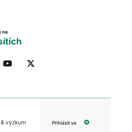
u na
sítích
 & výzkum
Přihlásit se