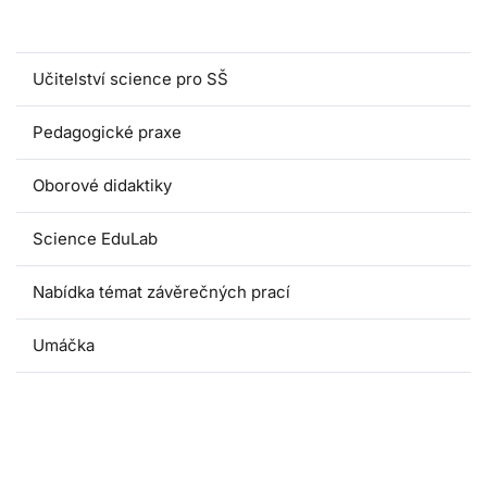
Magisterské programy
Učitelství science pro SŠ
Pedagogické praxe
Oborové didaktiky
Science EduLab
Nabídka témat závěrečných prací
Umáčka