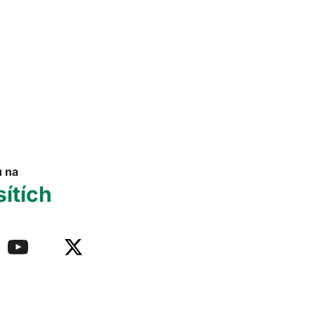
u na
sítích