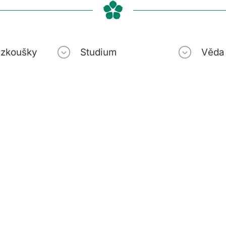
í zkoušky
Studium
Věda