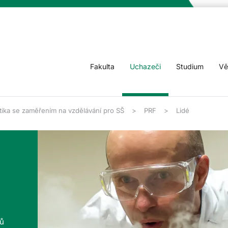
Fakulta
Uchazeči
Studium
Vě
tika se zaměřením na vzdělávání pro SŠ
PRF
Lidé
tů