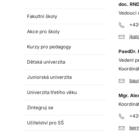
Lidé a kontakty
doc. RND
Vedoucí 
Fakultní školy
+420
Akce pro školy
jkal
Kurzy pro pedagogy
PaedDr. 
Vedení pe
Dětská univerzita
Koordiná
Juniorská univerzita
bau
Univerzita třetího věku
Mgr. Ale
Koordiná
Zintegruj se
+42
Učitelství pro SŠ
ber