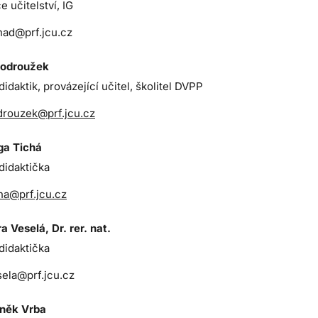
 učitelství, IG
nad@prf.jcu.cz
 Podroužek
idaktik, provázející učitel, školitel DVPP
drouzek@prf.jcu.cz
ga Tichá
didaktička
ha@prf.jcu.cz
a Veselá, Dr. rer. nat.
didaktička
ela@prf.jcu.cz
něk Vrba