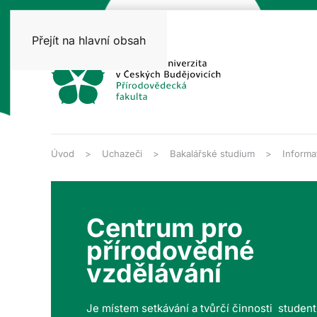
Přejít na hlavní obsah
Úvod
Uchazeči
Bakalářské studium
Informa
Centrum pro
přírodovědné
vzdělávání
Je místem setkávání a tvůrčí činnosti studen