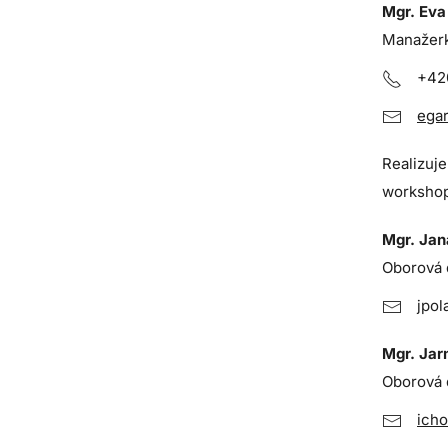
Mgr. Eva
Manažerk
+42
egar
Realizuj
workshop
Mgr. Ja
Oborová d
jpol
Mgr. Jar
Oborová d
icho