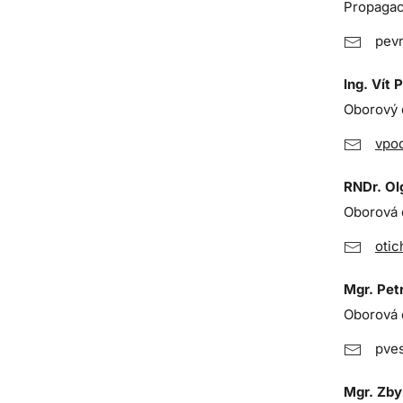
Propagace
pev
Ing. Vít
Oborový d
vpo
RNDr. Ol
Oborová 
otic
Mgr. Petr
Oborová 
pves
Mgr. Zby