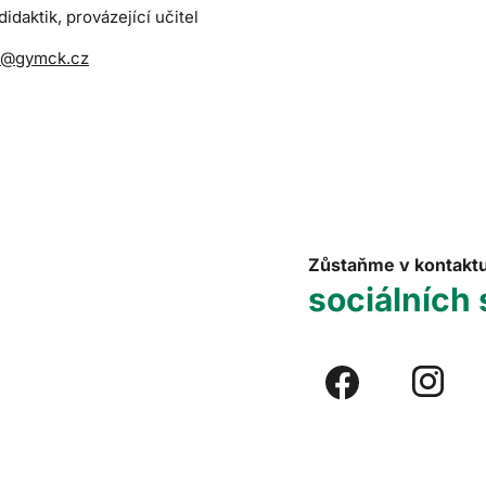
idaktik, provázející učitel
a@gymck.cz
Zůstaňme v kontakt
sociálních 