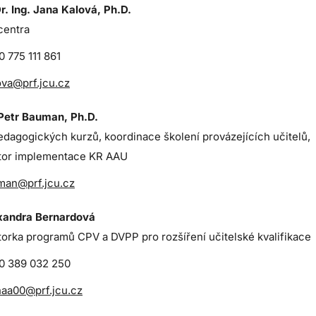
r. Ing. Jana Kalová, Ph.D.
centra
 775 111 861
ova@prf.jcu.cz
Petr Bauman, Ph.D.
dagogických kurzů, koordinace školení provázejících učitelů,
tor implementace KR AAU
man@prf.jcu.cz
xandra Bernardová
torka programů CPV a DVPP pro rozšíření učitelské kvalifikace
0 389 032 250
naa00@prf.jcu.cz