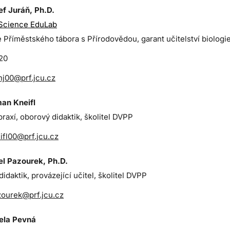
ef Juráň, Ph.D.
Science EduLab
 Příměstského tábora s Přírodovědou, garant učitelství biologi
20
nj00@prf.jcu.cz
an Kneifl
raxí, oborový didaktik, školitel DVPP
ifl00@prf.jcu.cz
el Pazourek, Ph.D.
idaktik, provázející učitel, školitel DVPP
ourek@prf.jcu.cz
iela Pevná