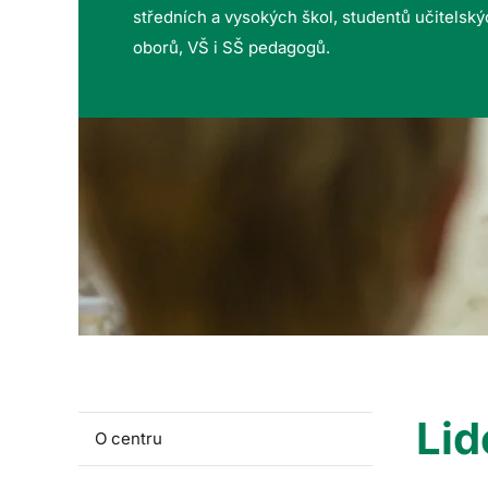
středních a vysokých škol, studentů učitelsk
oborů, VŠ i SŠ pedagogů.
Lid
O centru