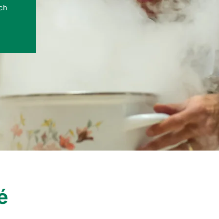
ých
é