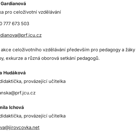
 Gardianová
a pro celoživotní vzdělávání
0 777 673 503
dianova@prf.jcu.cz
e akce celoživotního vzdělávání především pro pedagogy a žáky
y, exkurze a různá oborová setkání pedagogů.
na Hudáková
idaktička, provázející učitelka
anska@prf.jcu.cz
mila Ichová
idaktička, provázející učitelka
va@jirovcovka.net