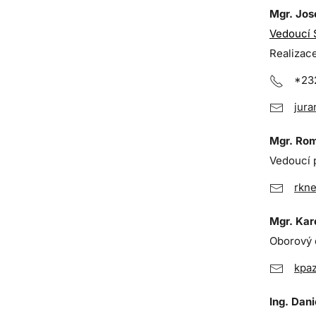
Mgr. Jos
Vedoucí 
Realizace
*23
jura
Mgr. Rom
Vedoucí p
rkne
Mgr. Kar
Oborový d
kpaz
Ing. Dan