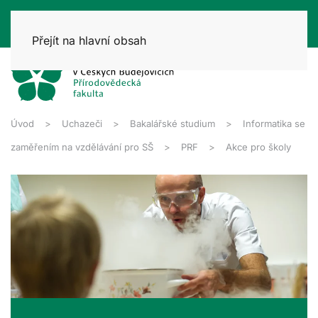
Přejít na hlavní obsah
Úvod
Uchazeči
Bakalářské studium
Informatika se
zaměřením na vzdělávání pro SŠ
PRF
Akce pro školy