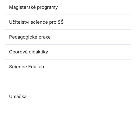
Magisterské programy
Učitelství science pro SŠ
Pedagogické praxe
Oborové didaktiky
Science EduLab
Nabídka témat závěrečných prací
Umáčka