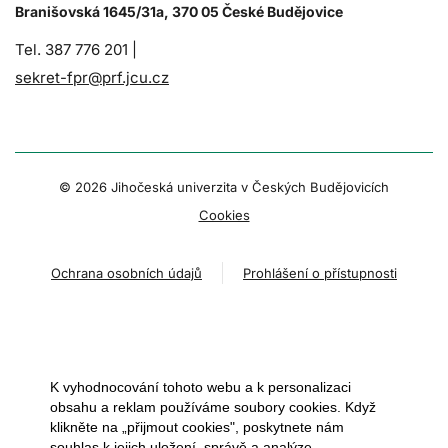
Branišovská 1645/31a, 370 05 České Budějovice
Tel. 387 776 201 |
sekret-fpr@prf.jcu.cz
© 2026 Jihočeská univerzita v Českých Budějovicích
Cookies
Ochrana osobních údajů
Prohlášení o přístupnosti
K vyhodnocování tohoto webu a k personalizaci
obsahu a reklam používáme soubory cookies. Když
klikněte na „přijmout cookies", poskytnete nám
souhlas k jejich uložení, správě a analýze.