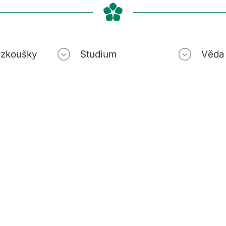
í zkoušky
Studium
Věda