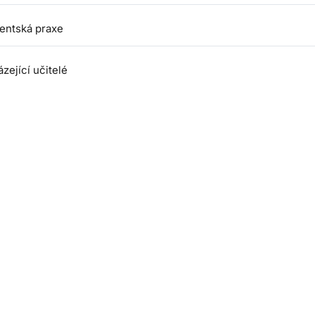
tentská praxe
zející učitelé