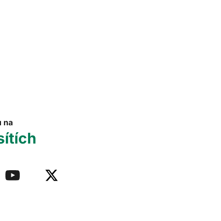
u na
sítích