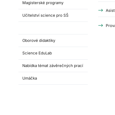
Magisterské programy
Asis
Učitelství science pro SŠ
Prová
Pedagogické praxe
Oborové didaktiky
Science EduLab
Nabídka témat závěrečných prací
Umáčka