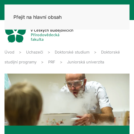
Přejít na hlavní obsah
Úvod
Uchazeči
Doktorské studium
Doktorské
studijní programy
PRF
Juniorská univerzita