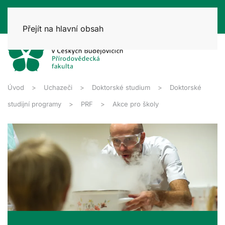
Přejít na hlavní obsah
Úvod
Uchazeči
Doktorské studium
Doktorské
studijní programy
PRF
Akce pro školy