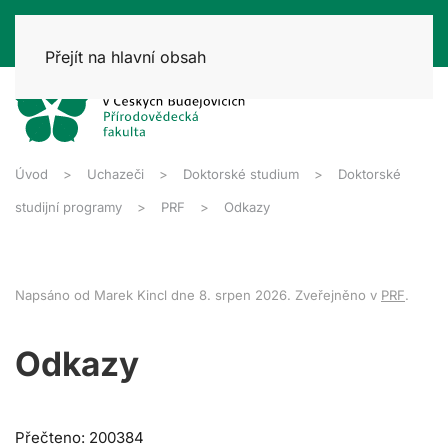
Přejít na hlavní obsah
Úvod
Uchazeči
Doktorské studium
Doktorské
studijní programy
PRF
Odkazy
Napsáno od Marek Kincl dne
8. srpen 2026
. Zveřejněno v
PRF
.
Odkazy
Přečteno: 200384