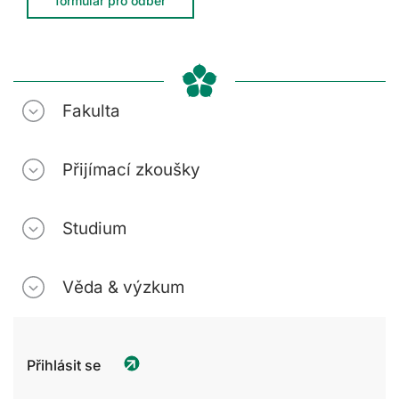
formulář pro odběr
Fakulta
Přijímací zkoušky
Studium
Věda & výzkum
Přihlásit se