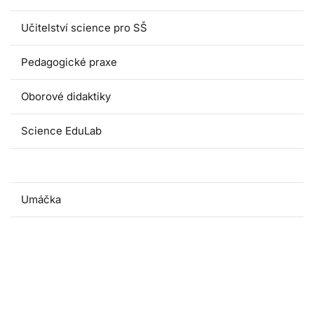
Učitelství science pro SŠ
Pedagogické praxe
Oborové didaktiky
Science EduLab
Nabídka témat závěrečných prací
Umáčka