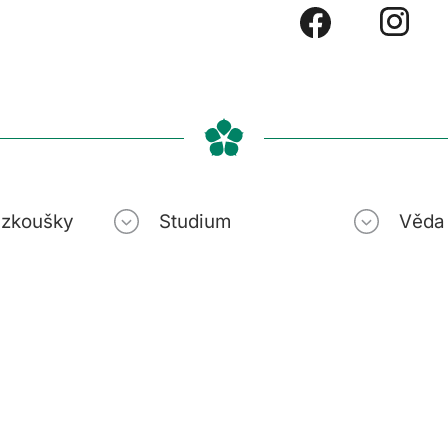
í zkoušky
Studium
Věda