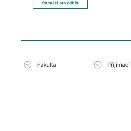
formulář pro odběr
Fakulta
Přijímac