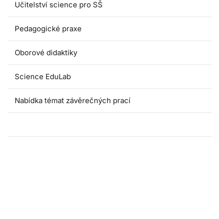
Učitelství science pro SŠ
Pedagogické praxe
Oborové didaktiky
Science EduLab
Nabídka témat závěrečných prací
Umáčka