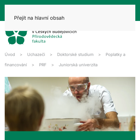
Přejít na hlavní obsah
Úvod
Uchazeči
Doktorské studium
Poplatky a
financování
PRF
Juniorská univerzita