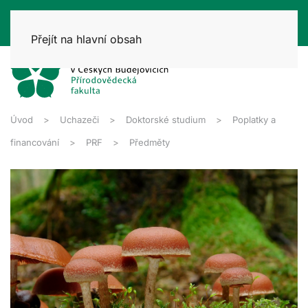
Přejít na hlavní obsah
Úvod
Uchazeči
Doktorské studium
Poplatky a
financování
PRF
Předměty