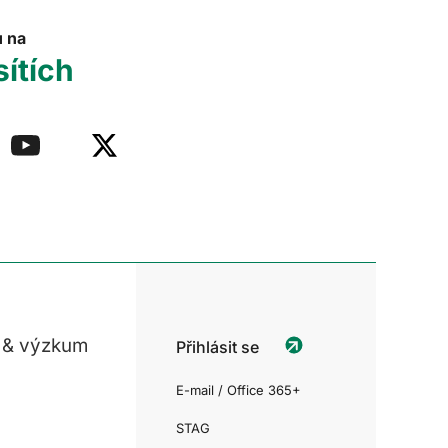
u na
sítích
 & výzkum
Přihlásit se
E-mail / Office 365+
STAG