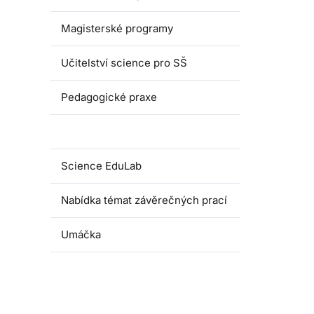
Magisterské programy
Učitelství science pro SŠ
Pedagogické praxe
Oborové didaktiky
Science EduLab
Nabídka témat závěrečných prací
Umáčka