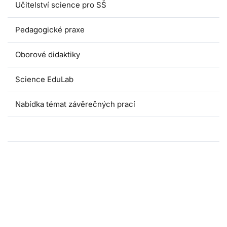
Učitelství science pro SŠ
Pedagogické praxe
Oborové didaktiky
Science EduLab
Nabídka témat závěrečných prací
Umáčka