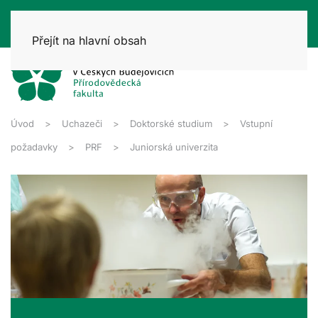
Přejít na hlavní obsah
Úvod
Uchazeči
Doktorské studium
Vstupní
požadavky
PRF
Juniorská univerzita