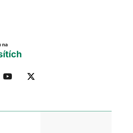
u na
sítích