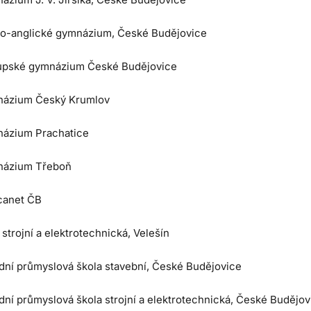
o-anglické gymnázium, České Budějovice
upské gymnázium České Budějovice
ázium Český Krumlov
ázium Prachatice
ázium Třeboň
anet ČB
trojní a elektrotechnická, Velešín
dní průmyslová škola stavební, České Budějovice
dní průmyslová škola strojní a elektrotechnická, České Budějov