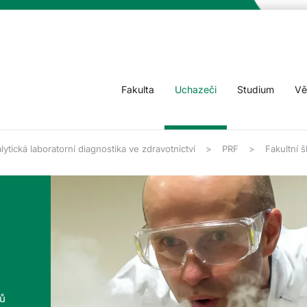
Fakulta
Uchazeči
Studium
Vě
lytická laboratorní diagnostika ve zdravotnictví
PRF
Fakultní š
tů