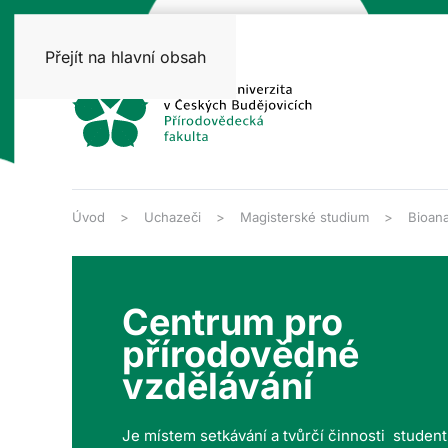
Přejít na hlavní obsah
Úvod
Uchazeči
Magisterské studium
Bioana
Centrum pro
přírodovědné
vzdělávání
Je místem setkávání a tvůrčí činnosti studen