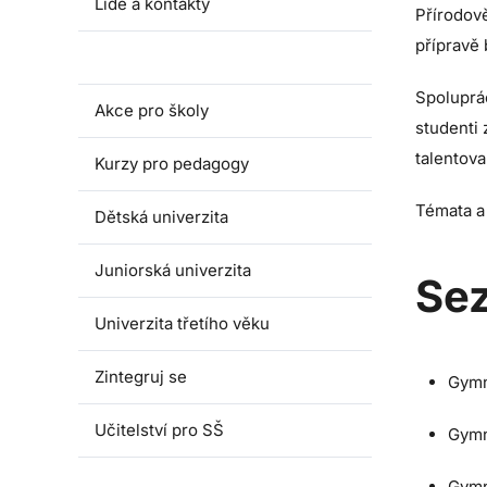
Lidé a kontakty
Přírodov
přípravě
Fakultní školy
Spoluprá
Akce pro školy
studenti 
talentova
Kurzy pro pedagogy
Témata a
Dětská univerzita
Juniorská univerzita
Sez
Univerzita třetího věku
Zintegruj se
Gymn
Učitelství pro SŠ
Gymn
Gymn