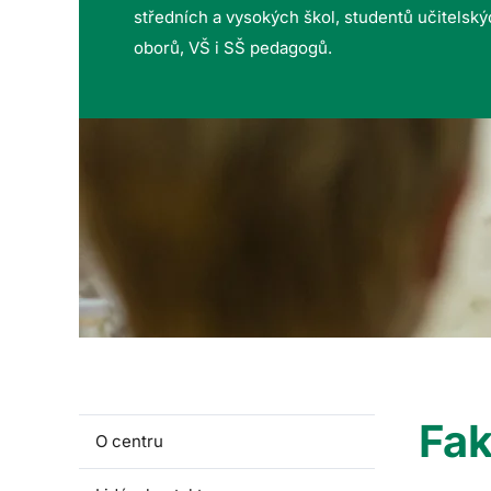
středních a vysokých škol, studentů učitelsk
oborů, VŠ i SŠ pedagogů.
Fak
O centru