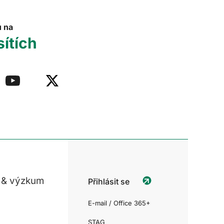
u na
sítích
 & výzkum
Přihlásit se
E-mail / Office 365+
STAG