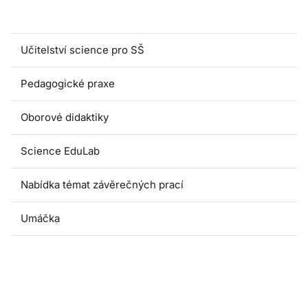
Magisterské programy
Učitelství science pro SŠ
Pedagogické praxe
Oborové didaktiky
Science EduLab
Nabídka témat závěrečných prací
Umáčka