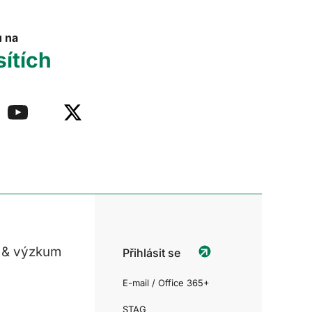
u na
sítích
 & výzkum
Přihlásit se
E-mail / Office 365+
STAG