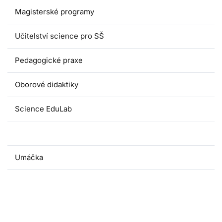
Magisterské programy
Učitelství science pro SŠ
Pedagogické praxe
Oborové didaktiky
Science EduLab
Nabídka témat závěrečných prací
Umáčka