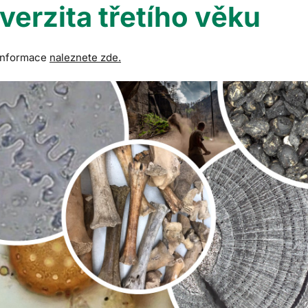
verzita třetího věku
 informace
naleznete zde.