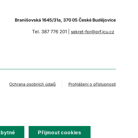
Branišovská 1645/31a, 370 05 České Budějovice
Tel. 387 776 201 |
sekret-fpr@prf.jcu.cz
Ochrana osobních údajů
Prohlášení o přístupnosti
zbytné
Přijmout cookies