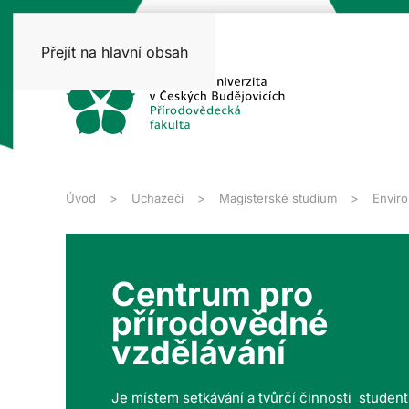
Přejít na hlavní obsah
Úvod
Uchazeči
Magisterské studium
Enviro
Centrum pro
přírodovědné
vzdělávání
Je místem setkávání a tvůrčí činnosti studen