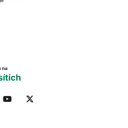
u na
sítích