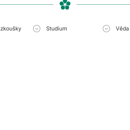
í zkoušky
Studium
Věda