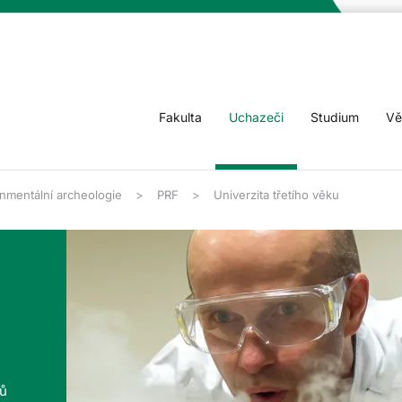
Fakulta
Uchazeči
Studium
Vě
nmentální archeologie
PRF
Univerzita třetího věku
tů