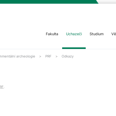
Fakulta
Uchazeči
Studium
Vě
nmentální archeologie
PRF
Odkazy
RF
.