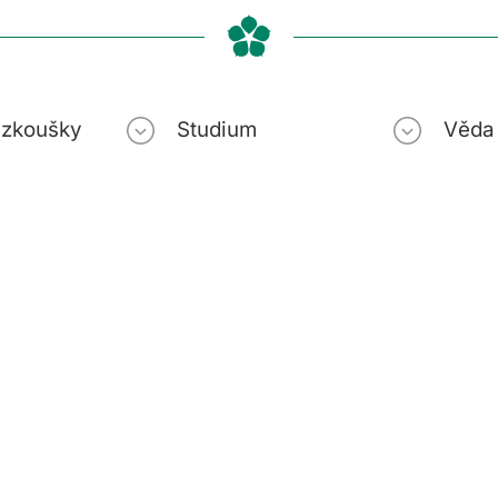
í zkoušky
Studium
Věda