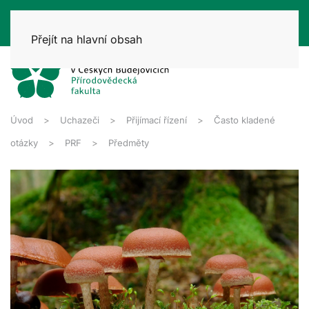
Přejít na hlavní obsah
Úvod
Uchazeči
Přijímací řízení
Často kladené
otázky
PRF
Předměty