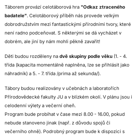
Táborem provází celotáborová hra
"Odkaz ztraceného
badatele"
. Celotáborový příběh nás provede velkým
dobrodružstvím mezi fantastickými přírodními tvory, které
není radno podceňovat. S některými se dá vycházet v
dobrém, ale jiní by nám mohli pěkně zavařit!
Děti budou rozděleny na
dvě skupiny podle věku
(1. - 4.
třída (kapacita momentálně naplněna, lze se přihlásit jako
náhradník) a 5. - 7. třída /prima až sekunda/).
Tábory budou realizovány v učebnách a laboratořích
Přírodovědecké fakulty JU a v blízkém okolí. V plánu jsou i
celodenní výlety a večerní oheň.
Program bude probíhat v čase mezi 8.00 - 16.00, pokud
nebude stanoveno jinak (např. z důvodu spojů či
večerního ohně). Podrobný program bude k dispozici s