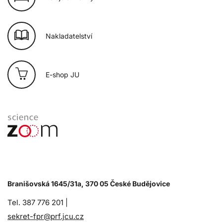
Nakladatelství
E-shop JU
Branišovská 1645/31a, 370 05 České Budějovice
Tel. 387 776 201 |
sekret-fpr@prf.jcu.cz