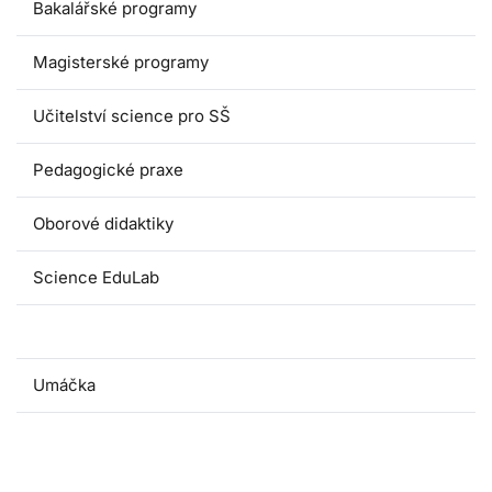
Bakalářské programy
Magisterské programy
Učitelství science pro SŠ
Pedagogické praxe
Oborové didaktiky
Science EduLab
Nabídka témat závěrečných prací
Umáčka